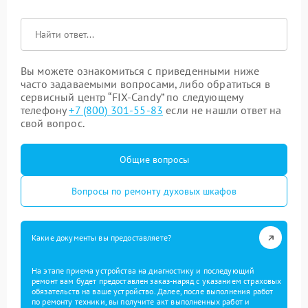
Вы можете ознакомиться с приведенными ниже
часто задаваемыми вопросами, либо обратиться в
сервисный центр “FIX-Candy” по следующему
телефону
+7 (800) 301-55-83
если не нашли ответ на
свой вопрос.
Общие вопросы
Вопросы по ремонту духовых шкафов
Какие документы вы предоставляете?
На этапе приема устройства на диагностику и последующий
ремонт вам будет предоставлен заказ-наряд с указанием страховых
обязательств на ваше устройство. Далее, после выполнения работ
по ремонту техники, вы получите акт выполненных работ и