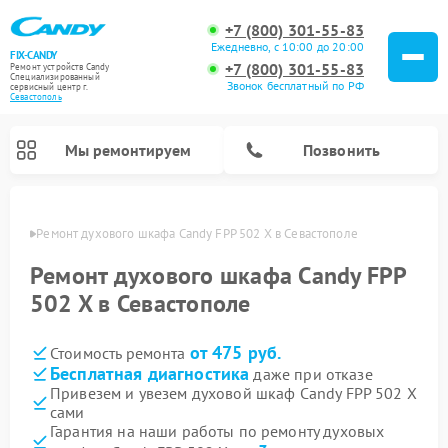
+7 (800) 301-55-83
Ежедневно, с 10:00 до 20:00
FIX-CANDY
+7 (800) 301-55-83
Ремонт устройств Candy
Специализированный
Звонок бесплатный по РФ
cервисный центр г.
Севастополь
Мы ремонтируем
Позвонить
ополе
Ремонт духового шкафа Candy FPP 502 X в Севастополе
Ремонт духового шкафа Candy FPP
502 X в Севастополе
от 475 руб.
Стоимость ремонта
Бесплатная диагностика
даже при отказе
Привезем и увезем духовой шкаф Candy FPP 502 X
сами
Ремонт варочных панелей Candy
Ремонт микроволновых печей Candy
Ремонт стиральных машин Candy
Ремонт водонагревателей Candy
Ремонт посудомоечных машин Candy
Ремонт сушильных машин Candy
Гарантия на наши работы по ремонту духовых