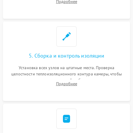
Подробнее
выгоревших реле, восстановление контактов и замена
уплотнителя.
5. Сборка и контроль изоляции
Установка всех узлов на штатные места. Проверка
целостности теплоизоляционного контура камеры, чтобы
исключить перегрев кухонной мебели и потерю тепла.
Подробнее
Надежная фиксация клемм и сборка корпуса шкафа.