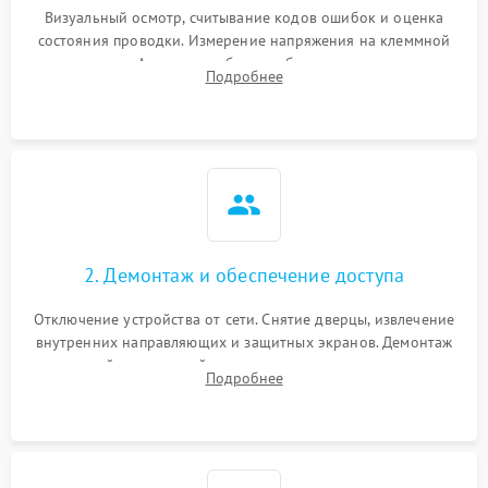
Визуальный осмотр, считывание кодов ошибок и оценка
состояния проводки. Измерение напряжения на клеммной
колодке. Анализ жалоб на проблемы с нагревом,
Подробнее
конвекцией, панелью управления или блокировкой дверцы.
2. Демонтаж и обеспечение доступа
Отключение устройства от сети. Снятие дверцы, извлечение
внутренних направляющих и защитных экранов. Демонтаж
задней или верхней панели для прямого доступа к
Подробнее
нагревательным элементам, плате и вентиляторам.