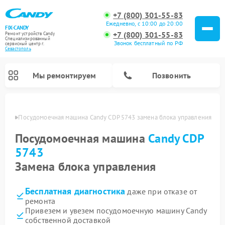
+7 (800) 301-55-83
Ежедневно, с 10:00 до 20:00
FIX-CANDY
+7 (800) 301-55-83
Ремонт устройств Candy
Специализированный
Звонок бесплатный по РФ
cервисный центр г.
Севастополь
Мы ремонтируем
Позвонить
ополе
Посудомоечная машина Candy CDP 5743 замена блока управления
Посудомоечная машина
Candy CDP
5743
Замена блока управления
Бесплатная диагностика
даже при отказе от
ремонта
Привезем и увезем посудомоечную машину Candy
Ремонт варочных панелей Candy
Ремонт стиральных машин Candy
Ремонт водонагревателей Candy
Ремонт микроволновых печей Candy
Ремонт сушильных машин Candy
собственной доставкой