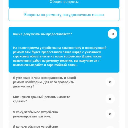
Общие вопросы
Вопросы по ремонту посудомоечных машин
Какие документы вы предоставляете?
На этапе приема устройства на диагностику и последующий
ремонт вам будет предоставлен заказ-наряд с указанием
страховых обязательств на ваше устройство. Далее, после
выполнения работ по ремонту техники, вы получите акт
выполненных работ и гарантийный талон.
Я уже знаю в чем неисправность и какой
ремонт необходим. Для чего проводить
диагностику?
Мне нужен срочный ремонт. Сможете
сделать?
Я хочу, чтобы мое устройство
ремонтировали при мне.
Я хочу, чтобы мое устройство