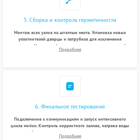
5. Сборка и контроль герметичности
Монтаж всех узлов на штатные места. Установка новых
уплотнителей дверцы и патрубков для исключения
протечек. Надежная фиксация хомутов гидравлической
Подробнее
системы, сборка корпуса и установка датчика поплавка.
6. Финальное тестирование
Подключение к коммуникациям и запуск интенсивного
цикла мойки. Контроль корректного залива, нагрева воды
до нужной температуры, отсутствия посторонних шумов,
Подробнее
штатного слива и абсолютной сухости в поддоне.