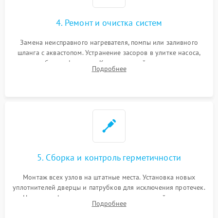
4. Ремонт и очистка систем
Замена неисправного нагревателя, помпы или заливного
шланга с аквастопом. Устранение засоров в улитке насоса,
патрубках и фильтрах. Компонентный ремонт платы
Подробнее
управления, восстановление поврежденной проводки.
5. Сборка и контроль герметичности
Монтаж всех узлов на штатные места. Установка новых
уплотнителей дверцы и патрубков для исключения протечек.
Надежная фиксация хомутов гидравлической системы,
Подробнее
сборка корпуса и установка датчика поплавка.