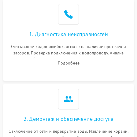
Не работает сушилка
2100 ₽
Подробнее →
Сбои в работе таймера
1700 ₽
Подробнее →
1. Диагностика неисправностей
Проблемы с
2100 ₽
Подробнее →
циркуляционным насосом
Считывание кодов ошибок, осмотр на наличие протечек и
засоров. Проверка подключения к водопроводу. Анализ
жалоб на отсутствие слива, нагрева, вращения
Подробнее
разбрызгивателей или срабатывание системы защиты
аквастоп.
2. Демонтаж и обеспечение доступа
Отключение от сети и перекрытие воды. Извлечение корзин,