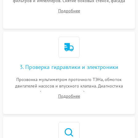
фильтров и импеллеров. Снятие боковых стенок, фасада
дверцы или нижнего поддона для прямого доступа к
Подробнее
циркуляционному насосу, ТЭНу и сливной помпе.
3. Проверка гидравлики и электроники
Прозвонка мультиметром проточного ТЭНа, обмоток
двигателей насосов и впускного клапана. Диагностика
прессостата (датчика уровня воды), датчика мутности,
Подробнее
концевика дверцы и электронного модуля управления.