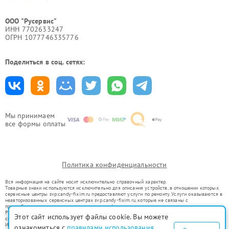
ООО "Русервис"
ИНН 7702633247
ОГРН 1077746335776
Поделиться в соц. сетях:
Мы принимаем
все формы оплаты
Политика конфиденциальности
Вся информация на сайте носит исключительно справочный характер.
Товарные знаки используются исключительно для описания устройств, в отношении которых
сервисные центры svp.candy-fixim.ru предоставляют услуги по ремонту. Услуги оказываются в
неавторизованных сервисных центрах svp.candy-fixim.ru, которые не связаны с
правообладателями товарных знаков или их официальными представителями.
Ремонт осуществляется для устройств, уже введенных в гражданский оборот в соответствии
Этот сайт использует файлы cookie. Вы можете
со статьей 1487 ГК РФ.
Использование товарных знаков не преследует цели индивидуализации услуг или введения
ознакомиться с
правилами использования