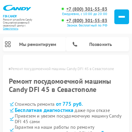
+7 (800) 301-55-83
Ежедневно, с 10:00 до 20:00
FIX-CANDY
+7 (800) 301-55-83
Ремонт устройств Candy
Специализированный
Звонок бесплатный по РФ
cервисный центр г.
Севастополь
Мы ремонтируем
Позвонить
ополе
Ремонт посудомоечной машины Candy DFI 45 в Севастополе
Ремонт посудомоечной машины
Candy DFI 45 в Севастополе
от 775 руб.
Стоимость ремонта
Бесплатная диагностика
даже при отказе
Привезем и увезем посудомоечную машину Candy
DFI 45 сами
Ремонт варочных панелей Candy
Ремонт стиральных машин Candy
Ремонт водонагревателей Candy
Ремонт микроволновых печей Candy
Ремонт сушильных машин Candy
Гарантия на наши работы по ремонту