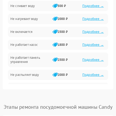
Не сливает воду
500 ₽
Подробнее →
Электропитание
Не нагревает воду
2000 ₽
Подробнее →
Датчики
Не включается
2500 ₽
Подробнее →
Нагрев
Не работает насос
1800 ₽
Подробнее →
Вода
Не работает панель
Гигиена
2500 ₽
Подробнее →
управления
Программное обеспечение
Не распыляет воду
2000 ₽
Подробнее →
Не запускается цикл
1800 ₽
Подробнее →
стирки
Проблемы с набором
Этапы ремонта посудомоечной машины Candy
1800 ₽
Подробнее →
воды