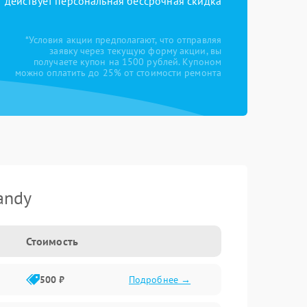
действует персональная бессрочная скидка
*Условия акции предполагают, что отправляя
заявку через текущую форму акции, вы
получаете купон на 1500 рублей. Купоном
можно оплатить до 25% от стоимости ремонта
andy
Стоимость
500 ₽
Подробнее →