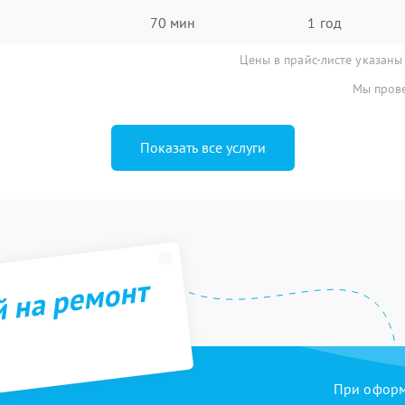
70 мин
1 год
Цены в прайс-листе указаны
Мы прове
Показать все услуги
й на ремонт
При оформл