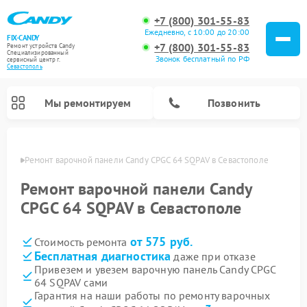
+7 (800) 301-55-83
Ежедневно, с 10:00 до 20:00
FIX-CANDY
+7 (800) 301-55-83
Ремонт устройств Candy
Специализированный
Звонок бесплатный по РФ
cервисный центр г.
Севастополь
Мы ремонтируем
Позвонить
ополе
Ремонт варочной панели Candy CPGC 64 SQPAV в Севастополе
Ремонт варочной панели Candy
CPGC 64 SQPAV в Севастополе
от 575 руб.
Стоимость ремонта
Бесплатная диагностика
даже при отказе
Привезем и увезем варочную панель Candy CPGC
64 SQPAV сами
Ремонт водонагревателей Candy
Ремонт микроволновых печей Candy
Ремонт стиральных машин Candy
Ремонт посудомоечных машин Candy
Ремонт сушильных машин Candy
Гарантия на наши работы по ремонту варочных