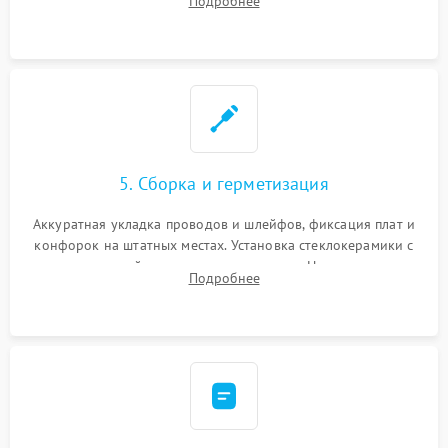
Подробнее
дорожек. Очистка контактов и замена поврежденной
проводки.
5. Сборка и герметизация
Аккуратная укладка проводов и шлейфов, фиксация плат и
конфорок на штатных местах. Установка стеклокерамики с
проверкой равномерности зазоров. Нанесение
Подробнее
термостойкого герметика или укладка уплотнительной
ленты по контуру.