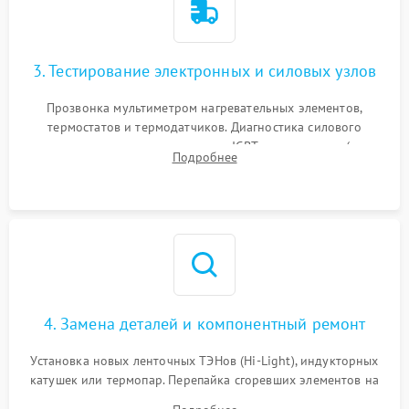
3. Тестирование электронных и силовых узлов
Прозвонка мультиметром нагревательных элементов,
термостатов и термодатчиков. Диагностика силового
модуля, реле, диодных мостов и IGBT-транзисторов (для
Подробнее
индукции). Проверка кранов и газ-контроля (для газовых
панелей).
4. Замена деталей и компонентный ремонт
Установка новых ленточных ТЭНов (Hi-Light), индукторных
катушек или термопар. Перепайка сгоревших элементов на
плате управления, восстановление токопроводящих