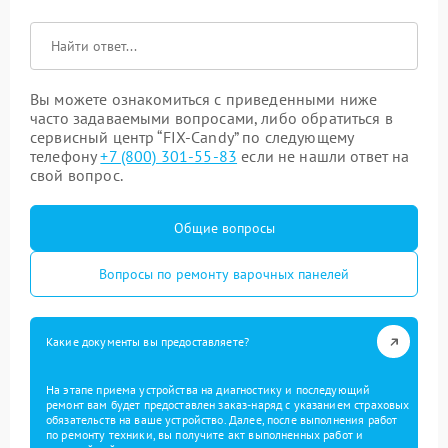
Вы можете ознакомиться с приведенными ниже
часто задаваемыми вопросами, либо обратиться в
сервисный центр “FIX-Candy” по следующему
телефону
+7 (800) 301-55-83
если не нашли ответ на
свой вопрос.
Общие вопросы
Вопросы по ремонту варочных панелей
Какие документы вы предоставляете?
На этапе приема устройства на диагностику и последующий
ремонт вам будет предоставлен заказ-наряд с указанием страховых
обязательств на ваше устройство. Далее, после выполнения работ
по ремонту техники, вы получите акт выполненных работ и