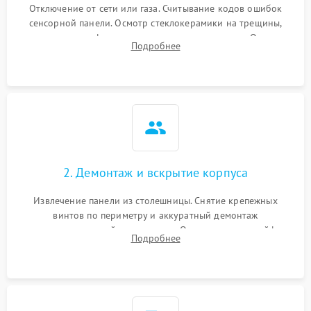
Отключение от сети или газа. Считывание кодов ошибок
сенсорной панели. Осмотр стеклокерамики на трещины,
проверка конфорок на равномерность нагрева. Опрос
Подробнее
клиента о симптомах (не включается, не видит посуду,
щелкает).
2. Демонтаж и вскрытие корпуса
Извлечение панели из столешницы. Снятие крепежных
винтов по периметру и аккуратный демонтаж
стеклокерамической поверхности. Отсоединение шлейфов
Подробнее
сенсорного блока для доступа к силовым платам, катушкам
или ТЭНам.