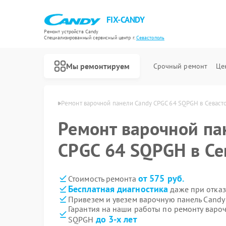
FIX-CANDY
Ремонт устройств Candy
Специализированный cервисный центр г.
Севастополь
Мы ремонтируем
Срочный ремонт
Це
Candy в Севастополе
Ремонт варочной панели Candy CPGC 64 SQPGH в Севаст
Ремонт варочной па
CPGC 64 SQPGH в Се
от 575 руб.
Стоимость ремонта
Бесплатная диагностика
даже при отказ
Привезем и увезем варочную панель Cand
Гарантия на наши работы по ремонту варо
до 3-х лет
SQPGH
Ремонт водонагревателей Candy
Ремонт духовых шкафов Candy
Ремонт микроволновых печей Candy
Ремонт посудомоечных машин Candy
Ремонт стиральных машин Candy
Ремонт сушильных машин Candy