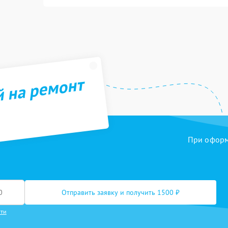
й на ремонт
При оформл
Отправить заявку и получить 1500 ₽
сти