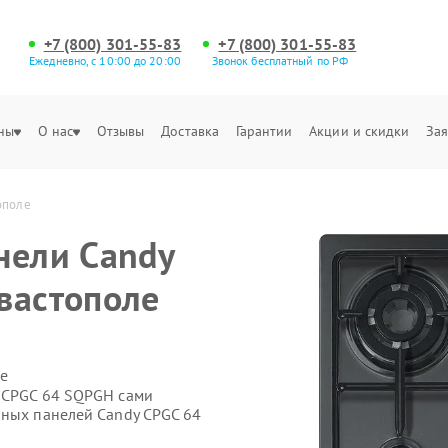
+7 (800) 301-55-83
+7 (800) 301-55-83
Ежедневно, с 10:00 до 20:00
Звонок бесплатный по РФ
ны
О нас
Отзывы
Доставка
Гарантии
Акции и скидки
Зая
ополе
нели Candy
вастополе
е
y CPGC 64 SQPGH сами
чных панелей Candy CPGC 64