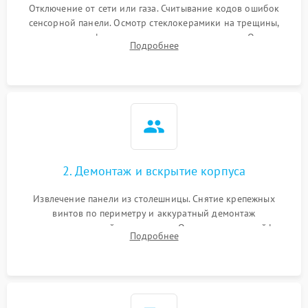
Отключение от сети или газа. Считывание кодов ошибок
сенсорной панели. Осмотр стеклокерамики на трещины,
проверка конфорок на равномерность нагрева. Опрос
Подробнее
клиента о симптомах (не включается, не видит посуду,
щелкает).
2. Демонтаж и вскрытие корпуса
Извлечение панели из столешницы. Снятие крепежных
винтов по периметру и аккуратный демонтаж
стеклокерамической поверхности. Отсоединение шлейфов
Подробнее
сенсорного блока для доступа к силовым платам, катушкам
или ТЭНам.