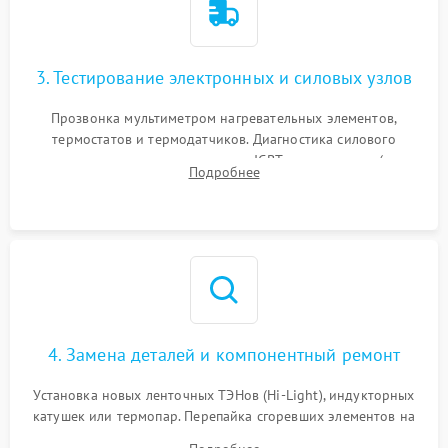
3. Тестирование электронных и силовых узлов
Прозвонка мультиметром нагревательных элементов,
термостатов и термодатчиков. Диагностика силового
модуля, реле, диодных мостов и IGBT-транзисторов (для
Подробнее
индукции). Проверка кранов и газ-контроля (для газовых
панелей).
4. Замена деталей и компонентный ремонт
Установка новых ленточных ТЭНов (Hi-Light), индукторных
катушек или термопар. Перепайка сгоревших элементов на
плате управления, восстановление токопроводящих