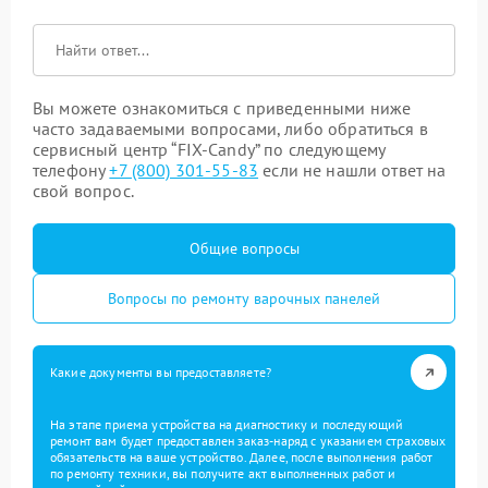
Вы можете ознакомиться с приведенными ниже
часто задаваемыми вопросами, либо обратиться в
сервисный центр “FIX-Candy” по следующему
телефону
+7 (800) 301-55-83
если не нашли ответ на
свой вопрос.
Общие вопросы
Вопросы по ремонту варочных панелей
Какие документы вы предоставляете?
На этапе приема устройства на диагностику и последующий
ремонт вам будет предоставлен заказ-наряд с указанием страховых
обязательств на ваше устройство. Далее, после выполнения работ
по ремонту техники, вы получите акт выполненных работ и