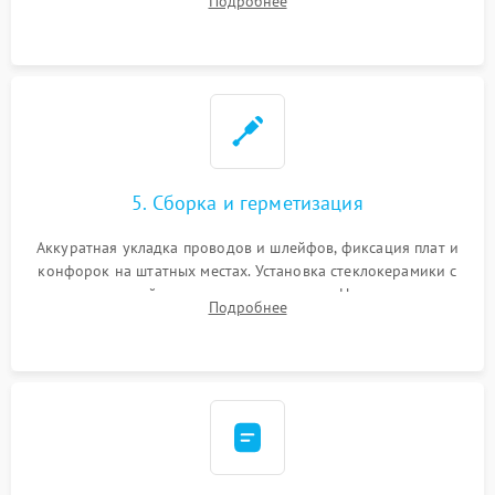
Подробнее
дорожек. Очистка контактов и замена поврежденной
проводки.
5. Сборка и герметизация
Аккуратная укладка проводов и шлейфов, фиксация плат и
конфорок на штатных местах. Установка стеклокерамики с
проверкой равномерности зазоров. Нанесение
Подробнее
термостойкого герметика или укладка уплотнительной
ленты по контуру.