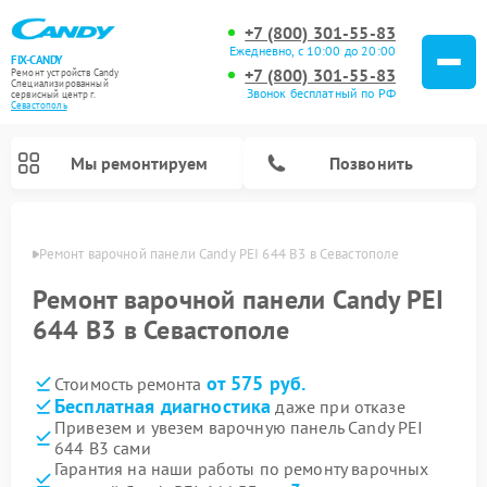
+7 (800) 301-55-83
Ежедневно, с 10:00 до 20:00
FIX-CANDY
+7 (800) 301-55-83
Ремонт устройств Candy
Специализированный
Звонок бесплатный по РФ
cервисный центр г.
Севастополь
Мы ремонтируем
Позвонить
ополе
Ремонт варочной панели Candy PEI 644 B3 в Севастополе
Ремонт варочной панели Candy PEI
644 B3 в Севастополе
от 575 руб.
Стоимость ремонта
Бесплатная диагностика
даже при отказе
Привезем и увезем варочную панель Candy PEI
644 B3 сами
Ремонт водонагревателей Candy
Ремонт микроволновых печей Candy
Ремонт стиральных машин Candy
Ремонт посудомоечных машин Candy
Ремонт сушильных машин Candy
Гарантия на наши работы по ремонту варочных